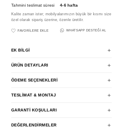
Tahmini teslimat süresi
4-6 hafta
Kalite zaman ister; mobilyalarımızın büyük bir kısmı size
özel olarak sipariş üzerine, özenle üretilir.
WHATSAPP DESTEĞI AL
FAVORILERE EKLE
EK BILGI
ÜRÜN DETAYLARI
ÖDEME SEÇENEKLERI
TESLIMAT & MONTAJ
GARANTI KOŞULLARI
DEĞERLENDIRMELER