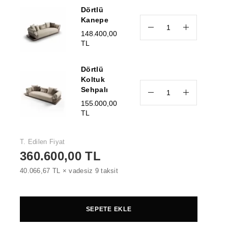
Dörtlü
Kanepe
148.400,00
TL
Dörtlü
Koltuk
Sehpalı
155.000,00
TL
T. Edilen Fiyat
360.600,00 TL
40.066,67 TL × vadesiz 9 taksit
SEPETE EKLE