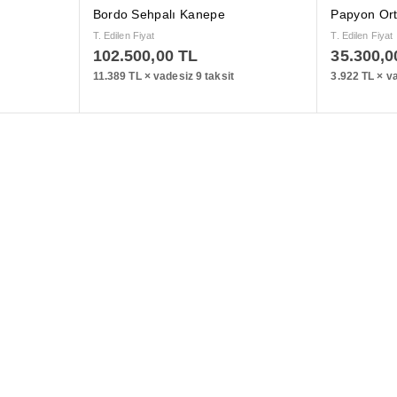
Bordo Sehpalı Kanepe
Papyon Or
T. Edilen Fiyat
T. Edilen Fiyat
102.500,00
TL
35.300,0
11.389 TL × vadesiz 9 taksit
3.922 TL × va