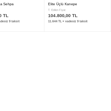
ta Sehpa
Elite Üçlü Kanepe
T. Edilen Fiyat
0
TL
104.800,00
TL
desiz 9 taksit
11.644 TL × vadesiz 9 taksit